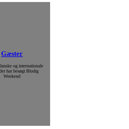
Gæster
danske og internationale
 der har besøgt Blodig
Weekend