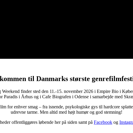
kommen til Danmarks største genrefilmfest
g Weekend finder sted den 11.-15. november 2026 i Empire Bio i Købe
or Paradis i Århus og i Cafe Biografen i Odense i samarbejde med Skræ
film for enhver smag – fra isnende, psykologiske gys til hardcore splatt
udrevne tarme. Men altid med højt humør og god stemning!
eder offentliggøres løbende her på siden samt på
Facebook
og
Instag