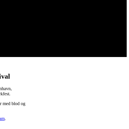
ival
nhavn,
kfest.
er med blod og
ram
.