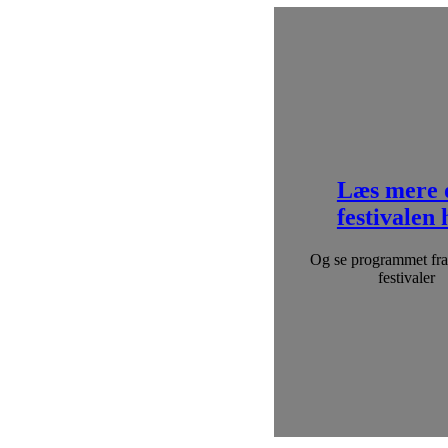
Læs mere
festivalen 
Og se programmet fra 
festivaler