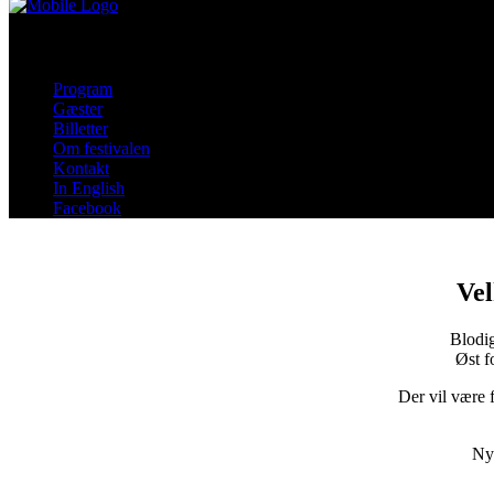
Program
Gæster
Billetter
Om festivalen
Kontakt
In English
Facebook
Vel
Blodi
Øst f
Der vil være 
Nyh