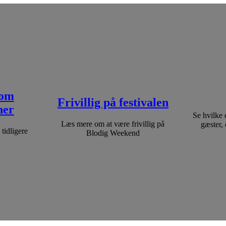
 om
Frivillig på festivalen
her
Se hvilke 
Læs mere om at være frivillig på
gæster,
tidligere
Blodig Weekend