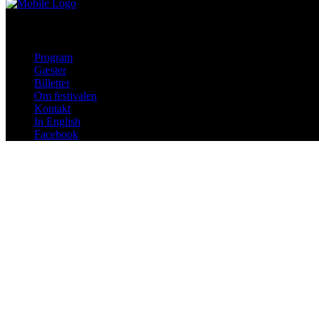
Program
Gæster
Billetter
Om festivalen
Kontakt
In English
Facebook