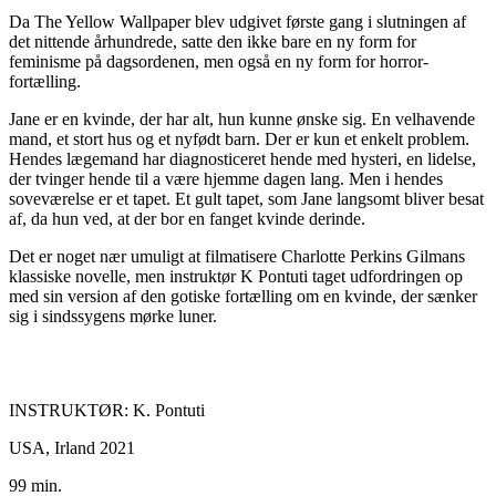
Da The Yellow Wallpaper blev udgivet første gang i slutningen af
det nittende århundrede, satte den ikke bare en ny form for
feminisme på dagsordenen, men også en ny form for horror-
fortælling.
Jane er en kvinde, der har alt, hun kunne ønske sig. En velhavende
mand, et stort hus og et nyfødt barn. Der er kun et enkelt problem.
Hendes lægemand har diagnosticeret hende med hysteri, en lidelse,
der tvinger hende til a være hjemme dagen lang. Men i hendes
soveværelse er et tapet. Et gult tapet, som Jane langsomt bliver besat
af, da hun ved, at der bor en fanget kvinde derinde.
Det er noget nær umuligt at filmatisere Charlotte Perkins Gilmans
klassiske novelle, men instruktør K Pontuti taget udfordringen op
med sin version af den gotiske fortælling om en kvinde, der sænker
sig i sindssygens mørke luner.
INSTRUKTØR: K. Pontuti
USA, Irland 2021
99 min.